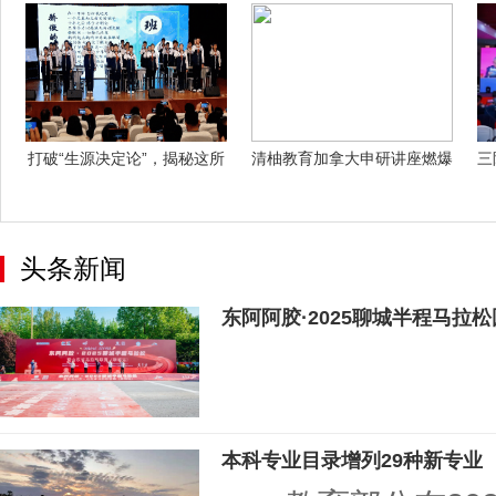
打破“生源决定论”，揭秘这所
清柚教育加拿大申研讲座燃爆
三
乡镇中学
加拿大！千
头条新闻
东阿阿胶·2025聊城半程马拉
本科专业目录增列29种新专业