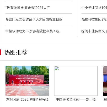
“教育强国 创新未来”2024央广
中小学课间从10
多部门发文促进留学人才回国就业创业
鼎校科技集团乔
中望软件助力52所参赛院校夺奖！祝
探闽非遗传薪火 
热图推荐
东阿阿胶·2025聊城半程马拉
中国著名艺术家——刘小爱
第
松圆满