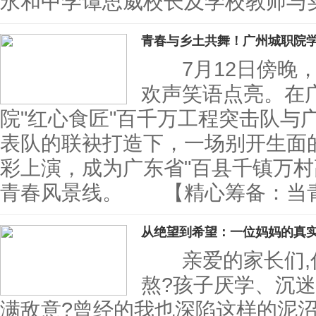
永和中学谭思威校长及学校教师与
青春与乡土共舞！广州城职院
7月12日傍晚，
欢声笑语点亮。在
院"红心食匠"百千万工程突击队与
表队的联袂打造下，一场别开生面的
彩上演，成为广东省"百县千镇万村
青春风景线。 【精心筹备：当
从绝望到希望：一位妈妈的真
亲爱的家长们,你
熬?孩子厌学、沉迷
满敌意?曾经的我也深陷这样的泥沼