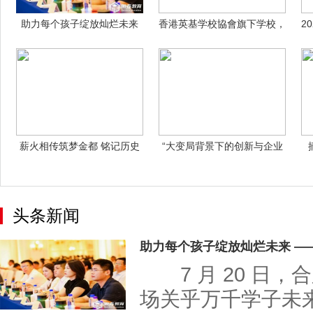
助力每个孩子绽放灿烂未来
香港英基学校協會旗下学校，
2
——安徽徽
於2025
薪火相传筑梦金都 铭记历史
“大变局背景下的创新与企业
永续和平
家精神”
头条新闻
助力每个孩子绽放灿烂未来 —
7 月 20 日，
场关乎万千学子未