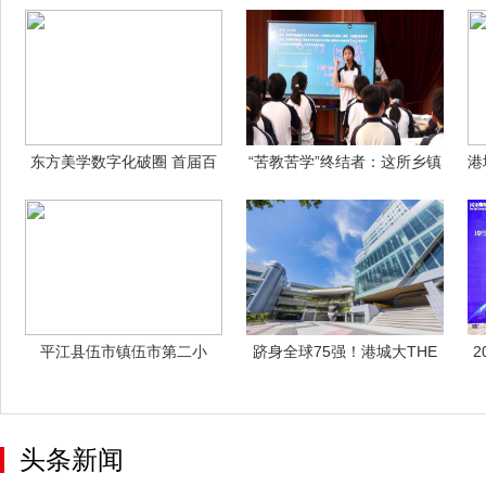
东方美学数字化破圈 首届百
“苦教苦学”终结者：这所乡镇
港
雀羚大学生
中学如何
平江县伍市镇伍市第二小
跻身全球75强！港城大THE
学：“庆华诞
排名创纪
头条新闻