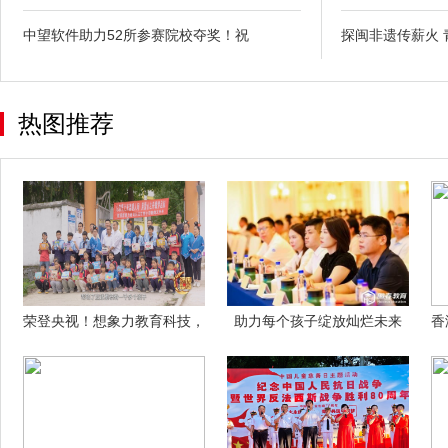
中望软件助力52所参赛院校夺奖！祝
探闽非遗传薪火 
热图推荐
荣登央视！想象力教育科技，
助力每个孩子绽放灿烂未来
香
用教育的温
——安徽徽