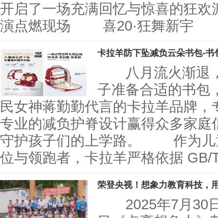
开启了一场充满回忆与惊喜的狂
演点燃现场 喜20·狂舞新宇
卡拉羊防下坠减负云朵书包-书
八月流火渐退，
子准备合适的书包
民女神蒋勤勤代言的卡拉羊品牌，
专业的减负护脊设计赢得众多家庭
守护孩子们的上学路。 作为儿
位与领跑者，卡拉羊严格依据 GB/
荣登央视！想象力教育科技，
2025年7月30日