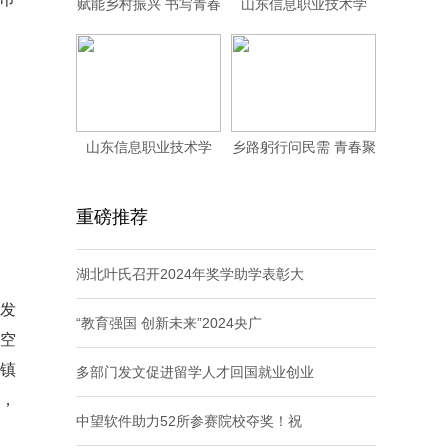
赋能乡村振兴 书写青春
山东信息职业技术学
担当
院：承时代之责立潮
山东信息职业技术学
乡路躬行问民需 青春聚
院：科技赋能红色记
力绘新篇
重磅推荐
湖北叶氏召开2024年奖学助学表彰大
发
“教育强国 创新未来”2024央广
军空
镇
多部门发文促进留学人才回国就业创业
访，
中望软件助力52所参赛院校夺奖！祝