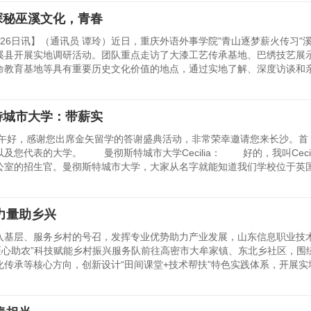
探秘巫溪文化，青春
6日讯】（通讯员 谭玲）近日，重庆外语外事学院"青山逐梦薪火传习"
溪县开展实地调研活动。团队重点走访了大漆工艺传承基地、巴绣技艺展
命教育基地等具有重要历史文化价值的地点，通过实地了解、深度访谈和
特城市大学：带薪实
，感谢您出席金矢留学的答谢盛典活动，非常荣幸邀请您来长沙。首
您代表的大学。 曼彻斯特城市大学Cecilia： 好的，我叫Cecil
公室的招生官。曼彻斯特城市大学，大家从名字就能知道我们学校位于英
力量助乡兴
层、服务乡村的号召，发挥专业优势助力产业发展，山东信息职业技
匠心助农”科技赋能乡村振兴服务队前往高密市大牟家镇、东北乡社区，围
传承等核心方向，创新设计“田间课堂+技术帮扶”特色实践体系，开展实