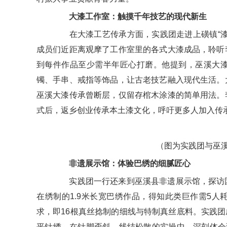
大漆工作室：触摸千年技艺的现代新生
在大漆工艺传承方面，实践团走进上磺镇“漆
成员们近距离观摩了工作室里的各式大漆成品，聆听
到每件作品至少需半年匠心打磨。他提到，巫溪大
镯、手串、戒指等饰品，让古老技艺融入现代生活。
巫溪大漆传承曾断层，仅留存棺木涂漆的简单用法。
式后，返乡创业传承本土漆文化，呼吁更多人加入传
（图为实践团与巫
非遗展示馆：体验
巴绣
的细腻匠心
实践团一行还来到巫溪县非遗展示馆，探访国
在绣制的1.9米长宽巴绣作品，得知此类巨作需5
求，即16根真丝捻制的细线与特制真丝底料。实践团成
平针绣，在针脚歪斜、线结松散的实操中，深刻体会