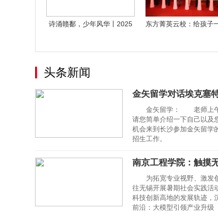
诗涌赣鄱，少年风华丨2025
东方菁英云校：给孩子
江西少年
学捷径
头条新闻
金矢留学对话埃克塞
金矢留学： 老师上午好
请您简单介绍一下自己以及您
机会来到长沙参加金矢留学的
招生工作。
南京工程学院：触摸
为拓宽专业视野、激发创新
往无锡开展暑期社会实践活
科技创新高地的发展轨迹，
前沿：大模型引领产业升级