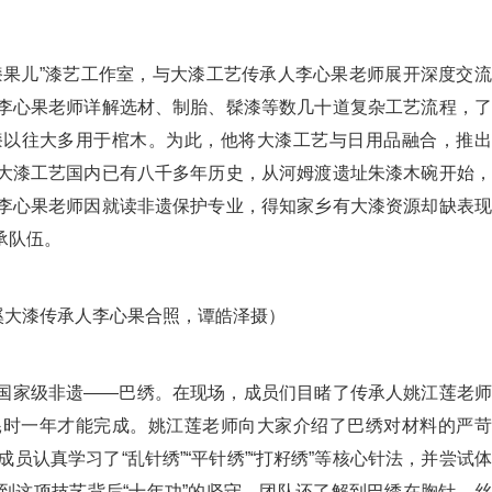
果儿”漆艺工作室，与大漆工艺传承人李心果老师展开深度交流
李心果老师详解选材、制胎、髹漆等数几十道复杂工艺流程，了
漆以往大多用于棺木。为此，他将大漆工艺与日用品融合，推出
大漆工艺国内已有八千多年历史，从河姆渡遗址朱漆木碗开始，
李心果老师因就读非遗保护专业，得知家乡有大漆资源却缺表现
承队伍。
溪大漆传承人李心果合照，谭皓泽摄）
家级非遗——巴绣。在现场，成员们目睹了传承人姚江莲老师
人耗时一年才能完成。姚江莲老师向大家介绍了巴绣对材料的严
员认真学习了“乱针绣”“平针绣”“打籽绣”等核心针法，并尝试
到这项技艺背后“十年功”的坚守。团队还了解到巴绣在胸针、