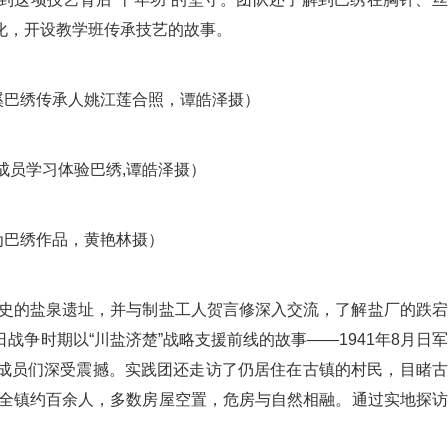
化，开设教学班传承技艺的故事。
溪巴绣传承人姚江莲合照，谭皓泽摄）
成员学习体验巴绣,谭皓泽摄）
为巴绣作品，黄艳林摄）
史的盐泉遗址，并与制盐工人贺言修深入交流，了解盐厂的跌宕
争时期以“川盐济楚”战略支援前线的故事——1941年8月日
成员们深受震撼。实践团还走访了仍居住在古镇的村民，目睹古
，全镇约百余人，多数房屋空置，危房与自然相融。通过实地探