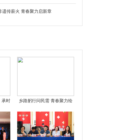
非遗传薪火 青春聚力启新章
：承时
乡路躬行问民需 青春聚力绘
新篇