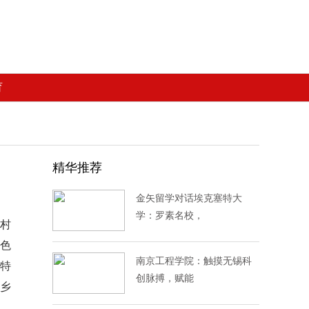
育
精华推荐
金矢留学对话埃克塞特大
学：罗素名校，
乡村
色
南京工程学院：触摸无锡科
特
创脉搏，赋能
乡