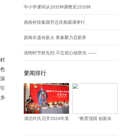
中小学课间从10分钟调整至15分钟
鼎校科技集团乔迁庆典圆满举行
探闽非遗传薪火 青春聚力启新章
清明时节祭先烈·不忘初心续荣光 ——
村
红色
要闻排行
，深
引
乡
湖北叶氏召开2024年奖
“教育强国 创新未
学助学表彰大
来”2024央广