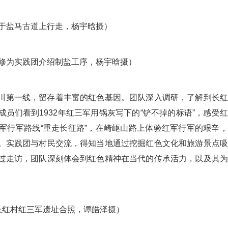
于盐马古道上行走，杨宇晗摄）
修为实践团介绍制盐工序，杨宇晗摄）
第一线，留存着丰富的红色基因。团队深入调研，了解到长红
员们看到1932年红三军用锅灰写下的“铲不掉的标语”，感受
军行军路线“重走长征路”，在崎岖山路上体验红军行军的艰辛
。实践团与村民交流，得知当地通过挖掘红色文化和旅游景点吸
过走访，团队深刻体会到红色精神在当代的传承活力，以及其为
长红村红三军遗址合照，谭皓泽摄）