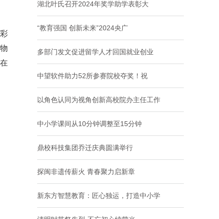
湖北叶氏召开2024年奖学助学表彰大
“教育强国 创新未来”2024央广
彩
物
多部门发文促进留学人才回国就业创业
在
中望软件助力52所参赛院校夺奖！祝
以角色认同为视角创新高校院办主任工作
中小学课间从10分钟调整至15分钟
鼎校科技集团乔迁庆典圆满举行
探闽非遗传薪火 青春聚力启新章
新东方智慧教育：匠心独运，打造中小学