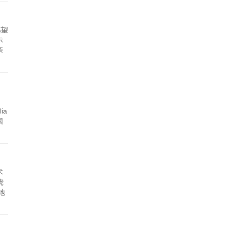
溪望
示
亲
ia
国
术
绕
地