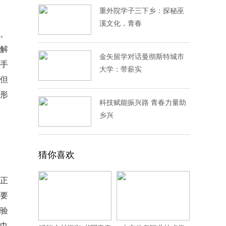
重外院学子三下乡：探秘巫
溪文化，青春
。
解
金矢留学对话曼彻斯特城市
手
大学：带薪实
但
形
科技赋能振兴路 青春力量助
乡兴
猜你喜欢
正
苛要
体验
丝巾