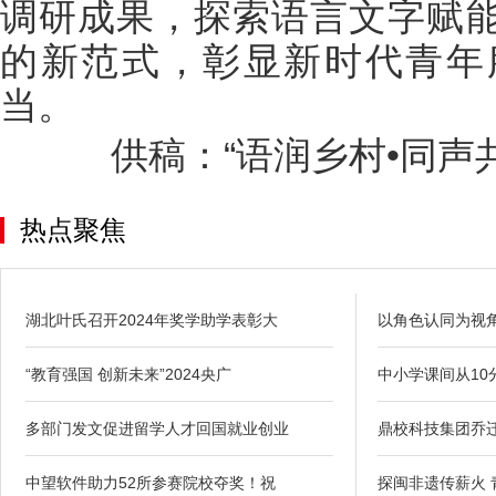
调研成果，探索语言文字赋
的新范式，彰显新时代青年
当。
供稿：“语润乡村•同声共
热点聚焦
湖北叶氏召开2024年奖学助学表彰大
以角色认同为视
“教育强国 创新未来”2024央广
中小学课间从10
多部门发文促进留学人才回国就业创业
鼎校科技集团乔
中望软件助力52所参赛院校夺奖！祝
探闽非遗传薪火 