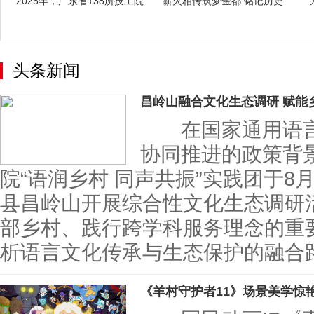
2025年，广东省138所技工院
薪火相传筑梦金都 铭记历史
校开
永续和平
头条新闻
昌岭山融合文化生态调研 赋能
在国家通用语言
协同推进的政策背
院“语润乡村 同声共振”实践团于8
县昌岭山开展综合性文化生态调研
部乡村、践行跨学科服务理念的重
析语言文化传承与生态保护的
《羊村守护者11》场景美学惊