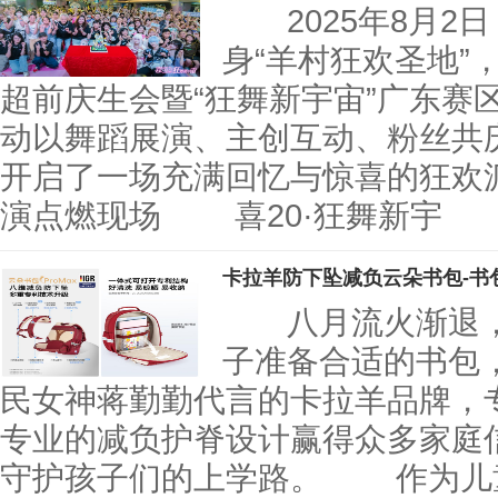
2025年8月2
身“羊村狂欢圣地”
超前庆生会暨“狂舞新宇宙”广东赛
动以舞蹈展演、主创互动、粉丝共
开启了一场充满回忆与惊喜的狂
演点燃现场 喜20·狂舞新宇
卡拉羊防下坠减负云朵书包-书
八月流火渐退，
子准备合适的书包
民女神蒋勤勤代言的卡拉羊品牌，
专业的减负护脊设计赢得众多家庭
守护孩子们的上学路。 作为儿