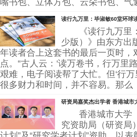
嘴书包、立体方包、云朵书包、气
读行九万里：毕淑敏60堂环球
《读行九万里：毕
少版）》由东方出
年读者合上这套书的最后一页时，
点。“古人云：‘读万卷书，行万里
艰难，电子阅读帮了大忙。但‘行万
很多财力和时间，并不容易。那么
研资局嘉奖杰出学者 香港城市
香港城市大学（
究资助局（研资局）2
计划”及“研究学者计划”资助，以