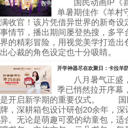
国民动画IP《喜
单暑期佳作《羊村
满收官！该片凭借异世界的新奇设
事情节，播出期间屡登热搜，多平
界的精彩冒险，用视觉美学打造出色
出心裁的角色设定也十分吸睛
开学神器尽在欢聚日：卡拉羊
八月暑气正盛，
季已悄然拉开序幕
是开启新学期的重要仪式。 国
牌，深耕箱包设计研创20余年，
异。无论是萌趣可爱的幼童包，适