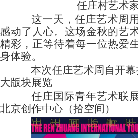
任庄村艺术
这一天，任庄艺术周用
感动了人心。这场金秋的艺
精彩，正等待着每一位热爱
身体验。
本次任庄艺术周自开幕持
大版块展览
任庄国际青年艺术联展
北京创作中心（拾空间）