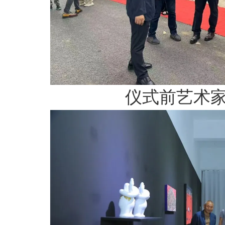
仪式前艺术