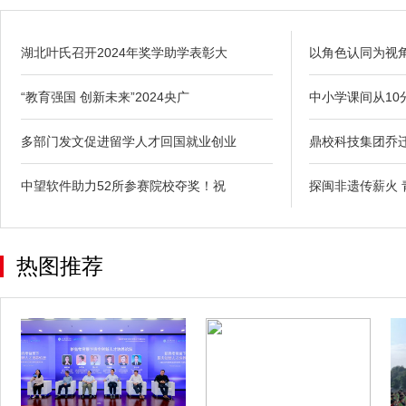
湖北叶氏召开2024年奖学助学表彰大
以角色认同为视
“教育强国 创新未来”2024央广
中小学课间从10
多部门发文促进留学人才回国就业创业
鼎校科技集团乔
中望软件助力52所参赛院校夺奖！祝
探闽非遗传薪火 
热图推荐