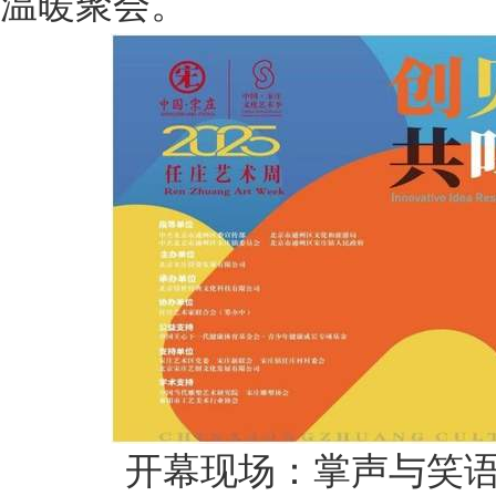
温暖聚会。
开幕现场：掌声与笑