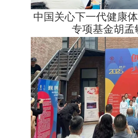
中国关心下一代健康体育
专项基金胡孟