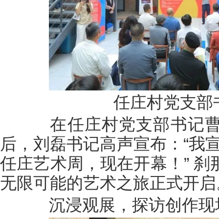
任庄村党支部
在任庄村党支部书记曹
后，刘磊书记高声宣布：“我
任庄艺术周，现在开幕！” 
无限可能的艺术之旅正式开启
沉浸观展，探访创作现