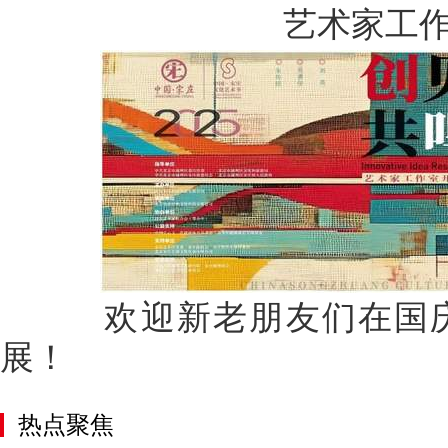
艺术家工
欢迎新老朋友们在国庆
展！
热点聚焦